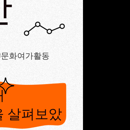
간
 #문화여가활동
해
을 살펴보았