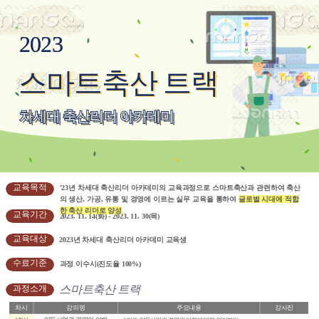
2023
2023
스마트축산 트랙
스마트축산 트랙
차세대 축산리더 아카데미
차세대 축산리더 아카데미
교육목적
'23년 차세대 축산리더 아카데미의 교육과정으로 스마트축산과 관련하여 축산
의 생산, 가공, 유통 및 경영에 이르는 실무 교육을 통하여 
글로벌 시대에 적합
한 축산 리더로 양성
교육기간
2023. 11. 14(화) - 2023. 11. 30(목)
교육대상
2023년 차세대 축산리더 아카데미 교육생
수료기준
과정 이수시(진도율 100%)
스마트축산 트랙
과정소개
차시
강의명
주요내용
강사진