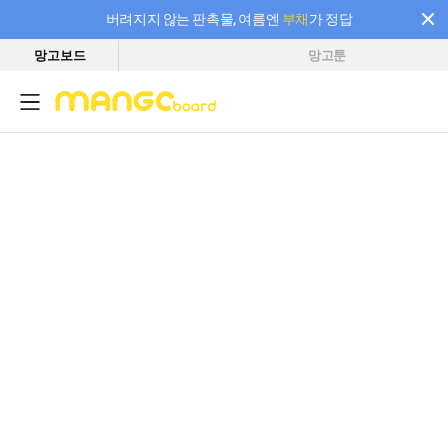
버려지지 않는 판촉물, 여름엔
부채
가 정답
망고보드
망고툰
필요한 만큼 충전하고 끊김 없이 작업하세요! 새로워진 AI 부스터 요금제