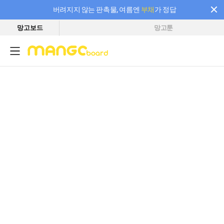
버려지지 않는 판촉물, 여름엔
부채
가 정답
망고보드
망고툰
필요한 만큼 충전하고 끊김 없이 작업하세요! 새로워진 AI 부스터 요금제