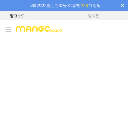
버려지지 않는 판촉물, 여름엔
부채
가 정답
망고보드
망고툰
필요한 만큼 충전하고 끊김 없이 작업하세요! 새로워진 AI 부스터 요금제