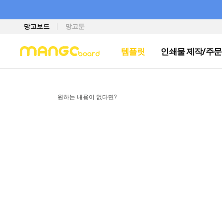
망고보드
망고툰
템플릿
인쇄물 제작/주문
원하는 내용이 없다면?