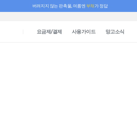
버려지지 않는 판촉물, 여름엔
부채
가 정답
필요한 만큼 충전하고 끊김 없이 작업하세요! 새로워진 AI 부스터 요금제
요금제/결제
사용가이드
망고소식