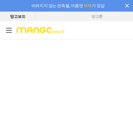
버려지지 않는 판촉물, 여름엔
부채
가 정답
망고보드
망고툰
필요한 만큼 충전하고 끊김 없이 작업하세요! 새로워진 AI 부스터 요금제