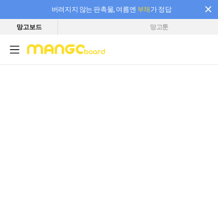
버려지지 않는 판촉물, 여름엔
부채
가 정답
망고보드
망고툰
필요한 만큼 충전하고 끊김 없이 작업하세요! 새로워진 AI 부스터 요금제