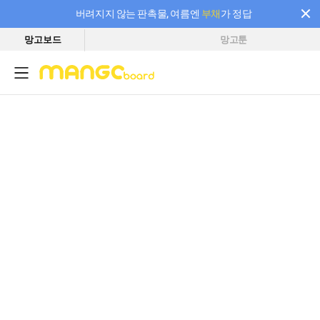
버려지지 않는 판촉물, 여름엔
부채
가 정답
망고보드
망고툰
필요한 만큼 충전하고 끊김 없이 작업하세요! 새로워진 AI 부스터 요금제