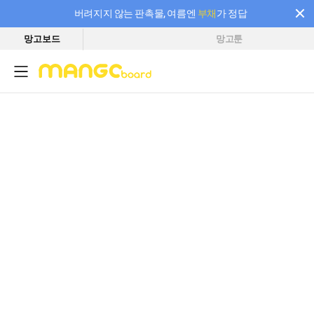
버려지지 않는 판촉물, 여름엔
부채
가 정답
망고보드
망고툰
필요한 만큼 충전하고 끊김 없이 작업하세요! 새로워진 AI 부스터 요금제