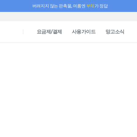
버려지지 않는 판촉물, 여름엔
부채
가 정답
필요한 만큼 충전하고 끊김 없이 작업하세요! 새로워진 AI 부스터 요금제
요금제/결제
사용가이드
망고소식