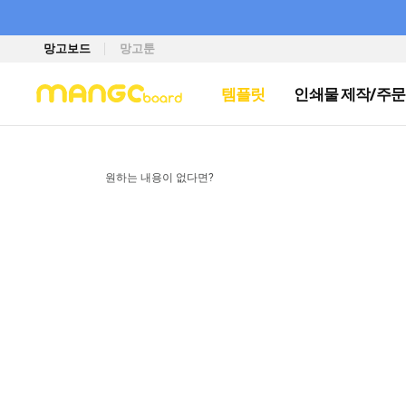
망고보드
망고툰
템플릿
인쇄물 제작/주문
원하는 내용이 없다면?