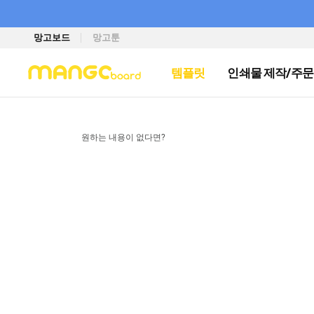
망고보드
망고툰
템플릿
인쇄물 제작/주문
원하는 내용이 없다면?