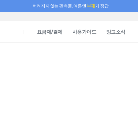
버려지지 않는 판촉물, 여름엔
부채
가 정답
필요한 만큼 충전하고 끊김 없이 작업하세요! 새로워진 AI 부스터 요금제
요금제/결제
사용가이드
망고소식