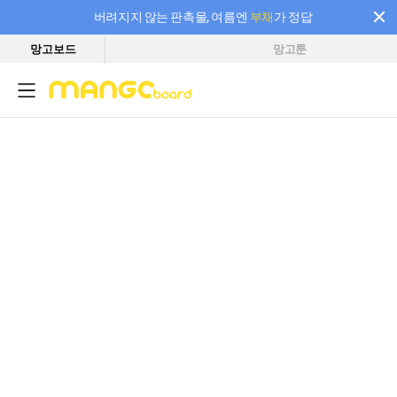
버려지지 않는 판촉물, 여름엔
부채
가 정답
망고보드
망고툰
필요한 만큼 충전하고 끊김 없이 작업하세요! 새로워진 AI 부스터 요금제