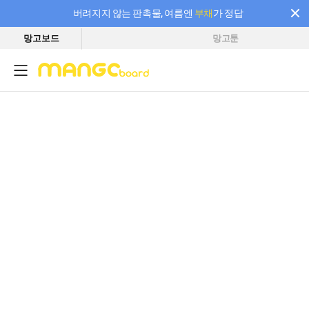
버려지지 않는 판촉물, 여름엔
부채
가 정답
망고보드
망고툰
필요한 만큼 충전하고 끊김 없이 작업하세요! 새로워진 AI 부스터 요금제