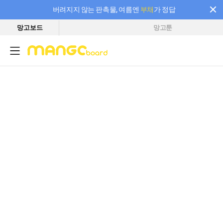
버려지지 않는 판촉물, 여름엔
부채
가 정답
망고보드
망고툰
필요한 만큼 충전하고 끊김 없이 작업하세요! 새로워진 AI 부스터 요금제