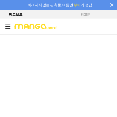
버려지지 않는 판촉물, 여름엔
부채
가 정답
망고보드
망고툰
필요한 만큼 충전하고 끊김 없이 작업하세요! 새로워진 AI 부스터 요금제