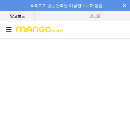
버려지지 않는 판촉물, 여름엔
부채
가 정답
망고보드
망고툰
필요한 만큼 충전하고 끊김 없이 작업하세요! 새로워진 AI 부스터 요금제