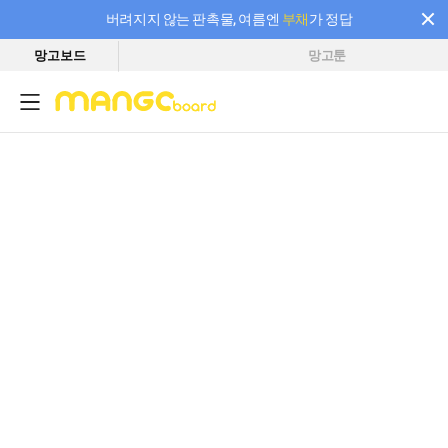
버려지지 않는 판촉물, 여름엔
부채
가 정답
망고보드
망고툰
필요한 만큼 충전하고 끊김 없이 작업하세요! 새로워진 AI 부스터 요금제