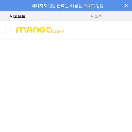
버려지지 않는 판촉물, 여름엔
부채
가 정답
망고보드
망고툰
필요한 만큼 충전하고 끊김 없이 작업하세요! 새로워진 AI 부스터 요금제