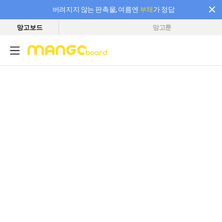
버려지지 않는 판촉물, 여름엔
부채
가 정답
망고보드
망고툰
필요한 만큼 충전하고 끊김 없이 작업하세요! 새로워진 AI 부스터 요금제