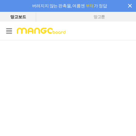
버려지지 않는 판촉물, 여름엔
부채
가 정답
망고보드
망고툰
필요한 만큼 충전하고 끊김 없이 작업하세요! 새로워진 AI 부스터 요금제