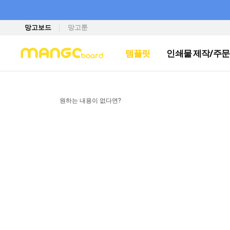
망고보드
망고툰
템플릿
인쇄물 제작/주문
원하는 내용이 없다면?