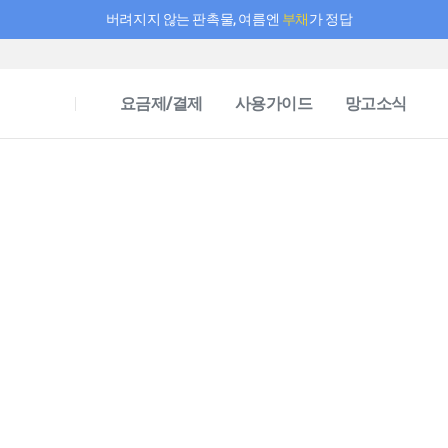
버려지지 않는 판촉물, 여름엔
부채
가 정답
필요한 만큼 충전하고 끊김 없이 작업하세요! 새로워진 AI 부스터 요금제
요금제/결제
사용가이드
망고소식