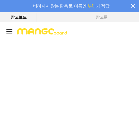
버려지지 않는 판촉물, 여름엔
부채
가 정답
망고보드
망고툰
필요한 만큼 충전하고 끊김 없이 작업하세요! 새로워진 AI 부스터 요금제