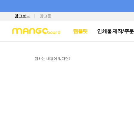
망고보드
망고툰
템플릿
인쇄물 제작/주문
원하는 내용이 없다면?