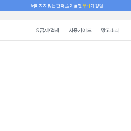
버려지지 않는 판촉물, 여름엔
부채
가 정답
필요한 만큼 충전하고 끊김 없이 작업하세요! 새로워진 AI 부스터 요금제
요금제/결제
사용가이드
망고소식