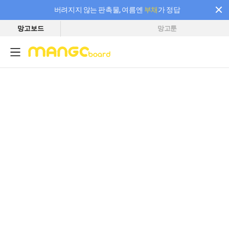
버려지지 않는 판촉물, 여름엔
부채
가 정답
망고보드
망고툰
필요한 만큼 충전하고 끊김 없이 작업하세요! 새로워진 AI 부스터 요금제