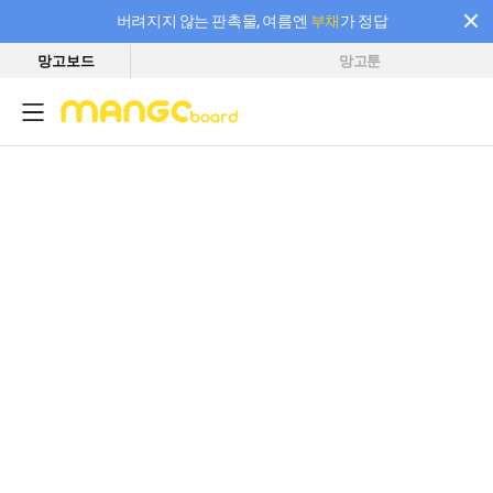
버려지지 않는 판촉물, 여름엔
부채
가 정답
망고보드
망고툰
필요한 만큼 충전하고 끊김 없이 작업하세요! 새로워진 AI 부스터 요금제