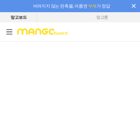
버려지지 않는 판촉물, 여름엔
부채
가 정답
망고보드
망고툰
필요한 만큼 충전하고 끊김 없이 작업하세요! 새로워진 AI 부스터 요금제