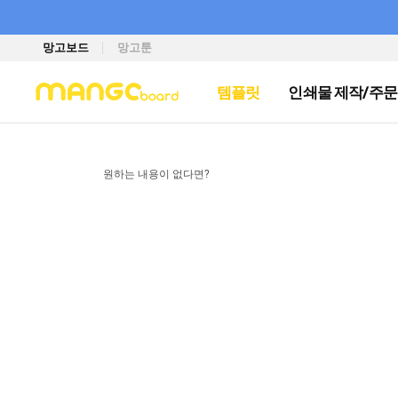
망고보드
망고툰
템플릿
인쇄물 제작/주문
원하는 내용이 없다면?