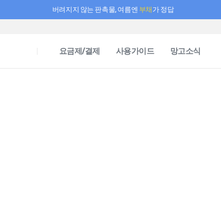
버려지지 않는 판촉물, 여름엔
부채
가 정답
필요한 만큼 충전하고 끊김 없이 작업하세요! 새로워진 AI 부스터 요금제
요금제/결제
사용가이드
망고소식