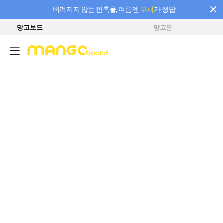
버려지지 않는 판촉물, 여름엔
부채
가 정답
망고보드
망고툰
필요한 만큼 충전하고 끊김 없이 작업하세요! 새로워진 AI 부스터 요금제