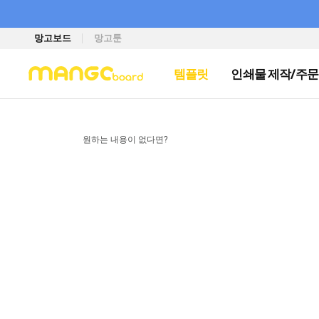
망고보드
망고툰
템플릿
인쇄물 제작/주문
원하는 내용이 없다면?