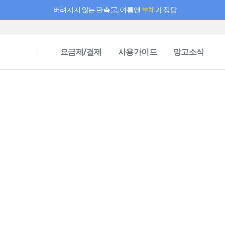
버려지지 않는 판촉물, 여름엔
부채
가 정답
필요한 만큼 충전하고 끊김 없이 작업하세요! 새로워진 AI 부스터 요금제
요금제/결제
사용가이드
망고소식