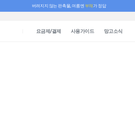
버려지지 않는 판촉물, 여름엔
부채
가 정답
필요한 만큼 충전하고 끊김 없이 작업하세요! 새로워진 AI 부스터 요금제
요금제/결제
사용가이드
망고소식