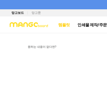
망고보드
망고툰
템플릿
인쇄물 제작/주문
원하는 내용이 없다면?