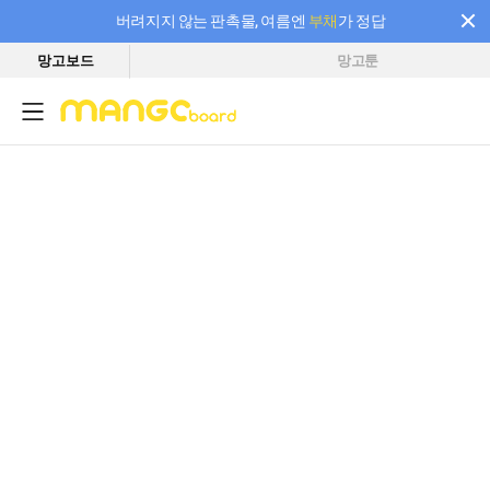
버려지지 않는 판촉물, 여름엔
부채
가 정답
망고보드
망고툰
필요한 만큼 충전하고 끊김 없이 작업하세요! 새로워진 AI 부스터 요금제