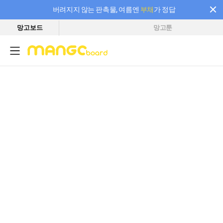
버려지지 않는 판촉물, 여름엔
부채
가 정답
망고보드
망고툰
필요한 만큼 충전하고 끊김 없이 작업하세요! 새로워진 AI 부스터 요금제