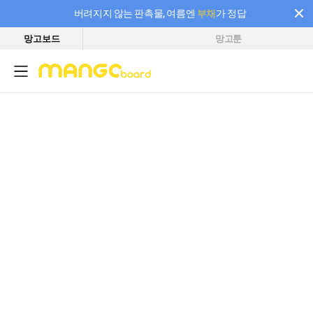
버려지지 않는 판촉물, 여름엔
부채
가 정답
망고보드
망고툰
필요한 만큼 충전하고 끊김 없이 작업하세요! 새로워진 AI 부스터 요금제