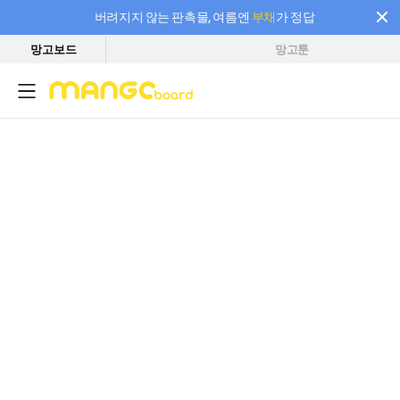
버려지지 않는 판촉물, 여름엔
부채
가 정답
망고보드
망고툰
필요한 만큼 충전하고 끊김 없이 작업하세요! 새로워진 AI 부스터 요금제