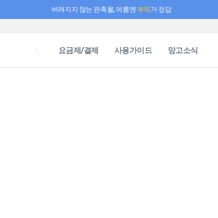
버려지지 않는 판촉물, 여름엔
부채
가 정답
필요한 만큼 충전하고 끊김 없이 작업하세요! 새로워진 AI 부스터 요금제
요금제/결제
사용가이드
망고소식