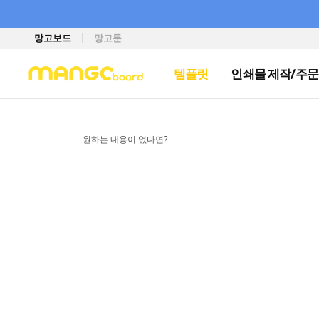
망고보드
망고툰
템플릿
인쇄물 제작/주문
원하는 내용이 없다면?