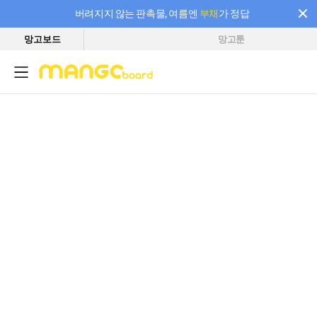
버려지지 않는 판촉물, 여름엔
부채
가 정답
망고보드
망고툰
필요한 만큼 충전하고 끊김 없이 작업하세요! 새로워진 AI 부스터 요금제