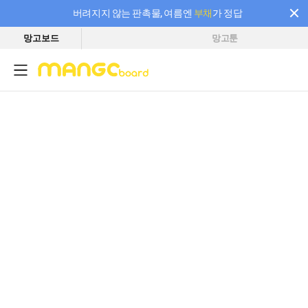
버려지지 않는 판촉물, 여름엔
부채
가 정답
망고보드
망고툰
필요한 만큼 충전하고 끊김 없이 작업하세요! 새로워진 AI 부스터 요금제