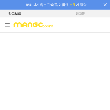
버려지지 않는 판촉물, 여름엔
부채
가 정답
망고보드
망고툰
필요한 만큼 충전하고 끊김 없이 작업하세요! 새로워진 AI 부스터 요금제