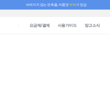
버려지지 않는 판촉물, 여름엔
부채
가 정답
필요한 만큼 충전하고 끊김 없이 작업하세요! 새로워진 AI 부스터 요금제
요금제/결제
사용가이드
망고소식