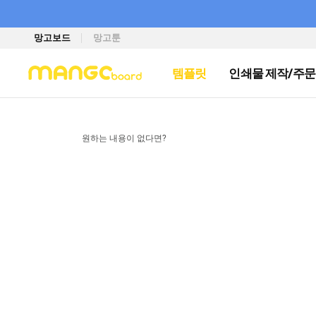
망고보드
망고툰
템플릿
인쇄물 제작/주문
원하는 내용이 없다면?