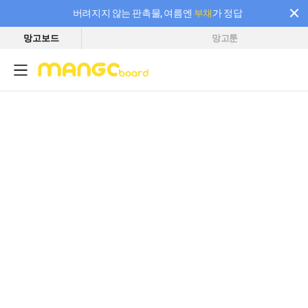
버려지지 않는 판촉물, 여름엔
부채
가 정답
망고보드
망고툰
필요한 만큼 충전하고 끊김 없이 작업하세요! 새로워진 AI 부스터 요금제