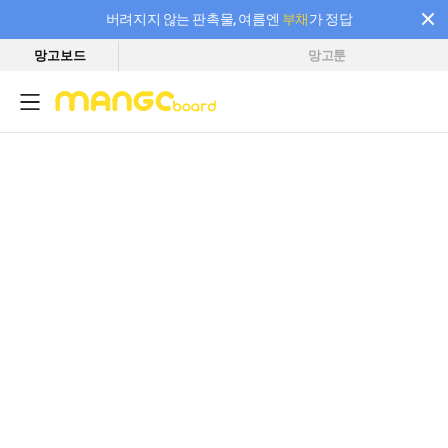
버려지지 않는 판촉물, 여름엔
부채
가 정답
망고보드
망고툰
필요한 만큼 충전하고 끊김 없이 작업하세요! 새로워진 AI 부스터 요금제