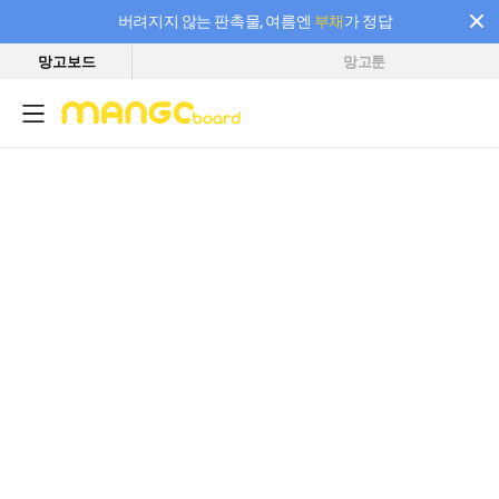
버려지지 않는 판촉물, 여름엔
부채
가 정답
망고보드
망고툰
필요한 만큼 충전하고 끊김 없이 작업하세요! 새로워진 AI 부스터 요금제