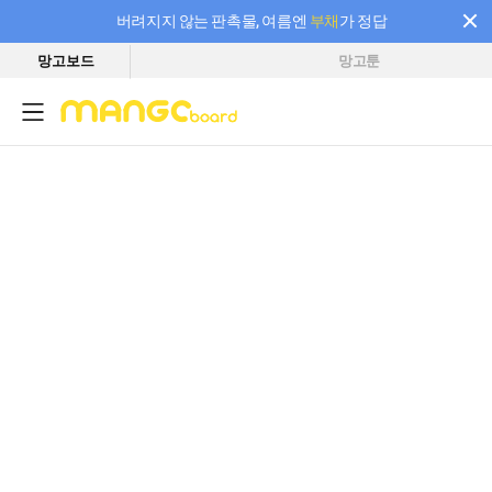
버려지지 않는 판촉물, 여름엔
부채
가 정답
망고보드
망고툰
필요한 만큼 충전하고 끊김 없이 작업하세요! 새로워진 AI 부스터 요금제