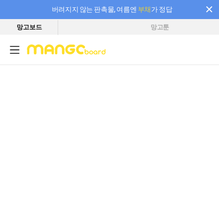
버려지지 않는 판촉물, 여름엔
부채
가 정답
망고보드
망고툰
필요한 만큼 충전하고 끊김 없이 작업하세요! 새로워진 AI 부스터 요금제