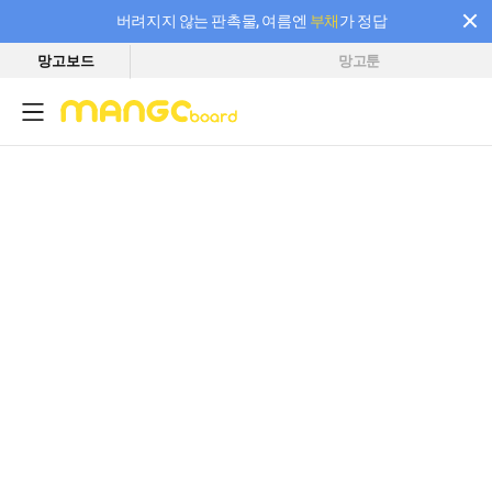
버려지지 않는 판촉물, 여름엔
부채
가 정답
망고보드
망고툰
필요한 만큼 충전하고 끊김 없이 작업하세요! 새로워진 AI 부스터 요금제