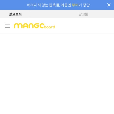
버려지지 않는 판촉물, 여름엔
부채
가 정답
망고보드
망고툰
필요한 만큼 충전하고 끊김 없이 작업하세요! 새로워진 AI 부스터 요금제