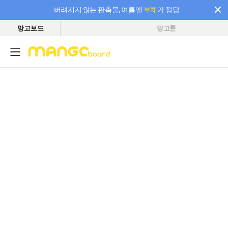
버려지지 않는 판촉물, 여름엔
부채
가 정답
망고보드
망고툰
필요한 만큼 충전하고 끊김 없이 작업하세요! 새로워진 AI 부스터 요금제