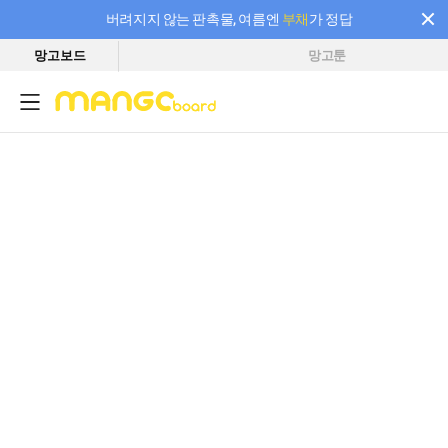
버려지지 않는 판촉물, 여름엔
부채
가 정답
망고보드
망고툰
필요한 만큼 충전하고 끊김 없이 작업하세요! 새로워진 AI 부스터 요금제