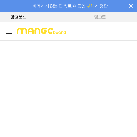
버려지지 않는 판촉물, 여름엔
부채
가 정답
망고보드
망고툰
필요한 만큼 충전하고 끊김 없이 작업하세요! 새로워진 AI 부스터 요금제